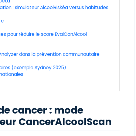
 bêta
ion : simulateur AlcoolRiskéa versus habitudes
rc
ues pour réduire le score EvalCanAlcool
olAnalyzer dans la prévention communautaire
aires (exemple Sydney 2025)
nationales
 de cancer : mode
teur CancerAlcoolScan