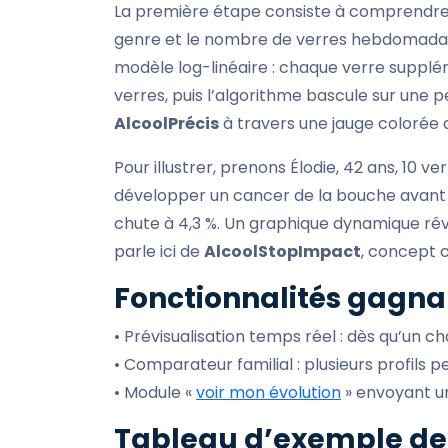
La première étape consiste à comprendre la 
genre et le nombre de verres hebdomadair
modèle log-linéaire : chaque verre suppléme
verres, puis l’algorithme bascule sur une p
AlcoolPrécis
à travers une jauge colorée a
Pour illustrer, prenons Élodie, 42 ans, 10 v
développer un cancer de la bouche avant s
chute à 4,3 %. Un graphique dynamique rév
parle ici de
AlcoolStopImpact
, concept c
Fonctionnalités gagna
• Prévisualisation temps réel : dès qu’un 
• Comparateur familial : plusieurs profils 
• Module «
voir mon évolution
» envoyant un
Tableau d’exemple de 