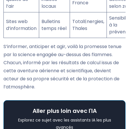
France
l’air
locaux
selon zo
Sensibili
Sites web
Bulletins
TotalEnergies,
à la
d’information
temps réel
Thales
prévent
S’informer, anticiper et agir, voilà la promesse tenue
par la science engagée au-dessus des flammes.
Chacun, informé par les résultats de calcul issus de
cette aventure aérienne et scientifique, devient
acteur de sa propre sécurité et de la protection de
l’atmosphère.
Aller plus loin avec l'IA
Explorez ce sujet avec les assistants IA les plus
avancés