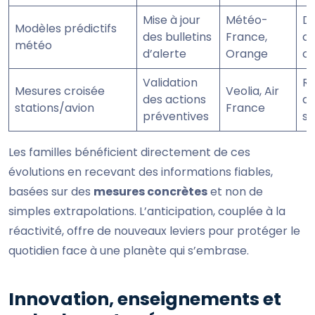
Mise à jour
Météo-
Di
Modèles prédictifs
des bulletins
France,
d’
météo
d’alerte
Orange
ci
Validation
Ré
Mesures croisée
Veolia, Air
des actions
de
stations/avion
France
préventives
sa
Les familles bénéficient directement de ces
évolutions en recevant des informations fiables,
basées sur des
mesures concrètes
et non de
simples extrapolations. L’anticipation, couplée à la
réactivité, offre de nouveaux leviers pour protéger le
quotidien face à une planète qui s’embrase.
Innovation, enseignements et