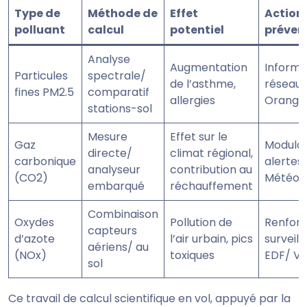
Type de
Méthode de
Effet
Action
polluant
calcul
potentiel
préven
Analyse
Augmentation
Informa
Particules
spectrale/
de l’asthme,
réseaux
fines PM2.5
comparatif
allergies
Orange
stations-sol
Mesure
Effet sur le
Gaz
Modulat
directe/
climat régional,
carbonique
alertes
analyseur
contribution au
(CO2)
Météo-
embarqué
réchauffement
Combinaison
Oxydes
Pollution de
Renfor
capteurs
d’azote
l’air urbain, pics
surveil
aériens/ au
(NOx)
toxiques
EDF/ Ve
sol
Ce travail de calcul scientifique en vol, appuyé par la