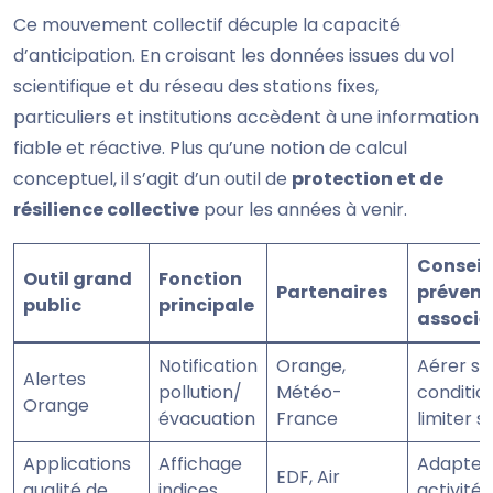
Ce mouvement collectif décuple la capacité
d’anticipation. En croisant les données issues du vol
scientifique et du réseau des stations fixes,
particuliers et institutions accèdent à une information
fiable et réactive. Plus qu’une notion de calcul
conceptuel, il s’agit d’un outil de
protection et de
résilience collective
pour les années à venir.
Conseil
Outil grand
Fonction
Partenaires
prévent
public
principale
associé
Notification
Orange,
Aérer se
Alertes
pollution/
Météo-
condition
Orange
évacuation
France
limiter s
Applications
Affichage
Adapter
EDF, Air
qualité de
indices
activités