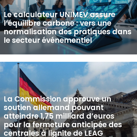
Le calculateur UNIMEV assure
l’équilibre carbone : vers une
normalisation des pratiques dans
le secteur événementiel
La Commission approuve un
soutien allemand pouvant
atteindre 1,75 milliard d’euros
pour la fermeture anticipée des
centrales à lignite de LEAG