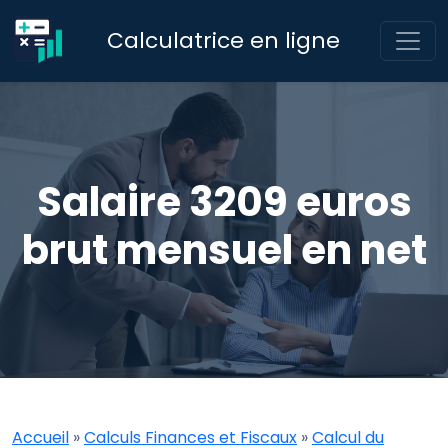
Calculatrice en ligne
Salaire 3209 euros
brut mensuel en net
Accueil
»
Calculs Finances et Fiscaux
»
Calcul du