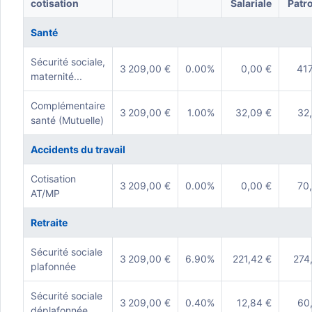
cotisation
Salariale
Patr
Santé
Sécurité sociale,
3 209,00 €
0.00%
0,00 €
417
maternité...
Complémentaire
3 209,00 €
1.00%
32,09 €
32
santé (Mutuelle)
Accidents du travail
Cotisation
3 209,00 €
0.00%
0,00 €
70
AT/MP
Retraite
Sécurité sociale
3 209,00 €
6.90%
221,42 €
274
plafonnée
Sécurité sociale
3 209,00 €
0.40%
12,84 €
60
déplafonnée