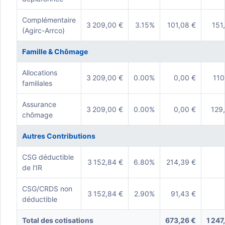
Complémentaire
3 209,00 €
3.15%
101,08 €
151
(Agirc-Arrco)
Famille & Chômage
Allocations
3 209,00 €
0.00%
0,00 €
110
familiales
Assurance
3 209,00 €
0.00%
0,00 €
129
chômage
Autres Contributions
CSG déductible
3 152,84 €
6.80%
214,39 €
de l'IR
CSG/CRDS non
3 152,84 €
2.90%
91,43 €
déductible
Total des cotisations
673,26 €
1 247