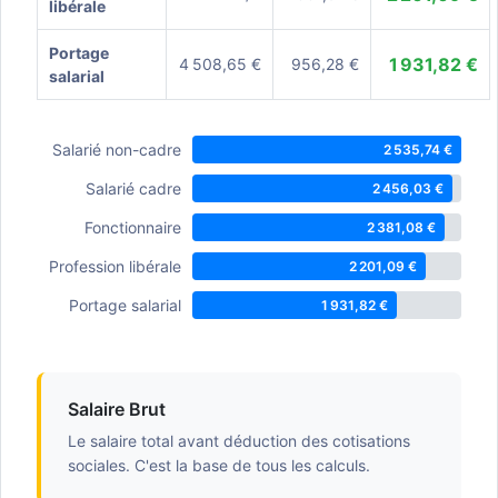
libérale
Portage
1 931,82 €
4 508,65 €
956,28 €
salarial
Salarié non-cadre
2 535,74 €
Salarié cadre
2 456,03 €
Fonctionnaire
2 381,08 €
Profession libérale
2 201,09 €
Portage salarial
1 931,82 €
Salaire Brut
Le salaire total avant déduction des cotisations
sociales. C'est la base de tous les calculs.