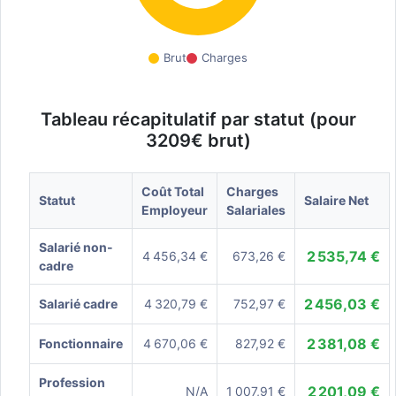
Brut
Charges
Tableau récapitulatif par statut (pour
3209€ brut)
Coût Total
Charges
Statut
Salaire Net
Employeur
Salariales
Salarié non-
2 535,74 €
4 456,34 €
673,26 €
cadre
2 456,03 €
Salarié cadre
4 320,79 €
752,97 €
2 381,08 €
Fonctionnaire
4 670,06 €
827,92 €
Profession
2 201,09 €
N/A
1 007,91 €