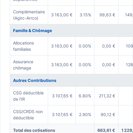
Complémentaire
3 163,00 €
3.15%
99,63 €
149
(Agirc-Arrco)
Famille & Chômage
Allocations
3 163,00 €
0.00%
0,00 €
109
familiales
Assurance
3 163,00 €
0.00%
0,00 €
128
chômage
Autres Contributions
CSG déductible
3 107,65 €
6.80%
211,32 €
de l'IR
CSG/CRDS non
3 107,65 €
2.90%
90,12 €
déductible
Total des cotisations
663,61 €
1 229