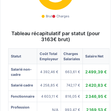
Brut
Charges
Tableau récapitulatif par statut (pour
3163€ brut)
Coût Total
Charges
Statut
Salaire Net
Employeur
Salariales
Salarié non-
2 499,39 €
4 392,46 €
663,61 €
cadre
2 420,83 €
Salarié cadre
4 258,85 €
742,17 €
2 346,95 €
Fonctionnaire
4 603,11 €
816,05 €
Profession
2 169,53 €
N/A
993,47 €