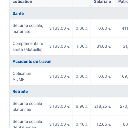
cotisation
Salariale
Patr
Santé
Sécurité sociale,
3 163,00 €
0.00%
0,00 €
411
maternité...
Complémentaire
3 163,00 €
1.00%
31,63 €
31
santé (Mutuelle)
Accidents du travail
Cotisation
3 163,00 €
0.00%
0,00 €
69
AT/MP
Retraite
Sécurité sociale
3 163,00 €
6.90%
218,25 €
270
plafonnée
Sécurité sociale
3 163,00 €
0.40%
12,65 €
60
déplafonnée