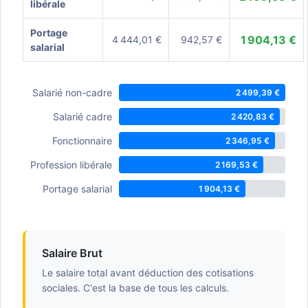
libérale
Portage
1 904,13 €
4 444,01 €
942,57 €
salarial
Salarié non-cadre
2 499,39 €
Salarié cadre
2 420,83 €
Fonctionnaire
2 346,95 €
Profession libérale
2 169,53 €
Portage salarial
1 904,13 €
Salaire Brut
Le salaire total avant déduction des cotisations
sociales. C'est la base de tous les calculs.