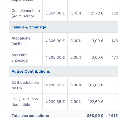
Complémentaire
3 864,00 €
3.15%
121,72 €
182
(Agirc-Arrco)
Famille & Chômage
Allocations
4 306,00 €
0.00%
0,00 €
148
familiales
Assurance
4 306,00 €
0.00%
0,00 €
174
chômage
Autres Contributions
CSG déductible
4 230,65 €
6.80%
287,68 €
de l'IR
CSG/CRDS non
4 230,65 €
2.90%
122,69 €
déductible
Total des cotisations
858,99 €
1 615