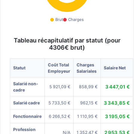
Brut
Charges
Tableau récapitulatif par statut (pour
4306€ brut)
Coût Total
Charges
Statut
Salaire Net
Employeur
Salariales
Salarié non-
3 447,01 €
5 921,09 €
858,99 €
cadre
3 343,85 €
Salarié cadre
5 733,50 €
962,15 €
3 195,05 €
Fonctionnaire
6 266,52 €
1 110,95 €
Profession
2 953,53 €
N/A
1 352,47 €