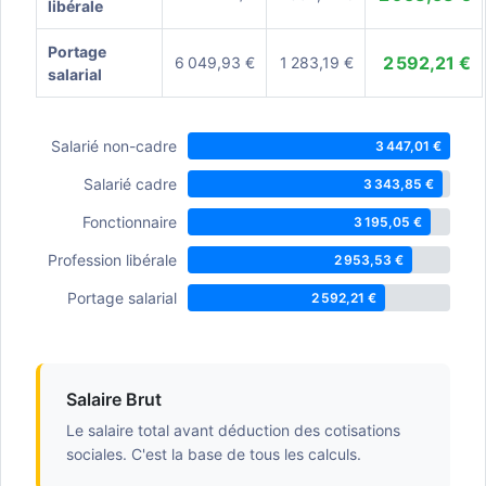
libérale
Portage
2 592,21 €
6 049,93 €
1 283,19 €
salarial
Salarié non-cadre
3 447,01 €
Salarié cadre
3 343,85 €
Fonctionnaire
3 195,05 €
Profession libérale
2 953,53 €
Portage salarial
2 592,21 €
Salaire Brut
Le salaire total avant déduction des cotisations
sociales. C'est la base de tous les calculs.