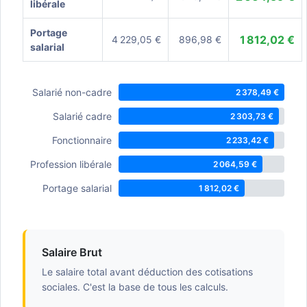
libérale
Portage
1 812,02 €
4 229,05 €
896,98 €
salarial
Salarié non-cadre
2 378,49 €
Salarié cadre
2 303,73 €
Fonctionnaire
2 233,42 €
Profession libérale
2 064,59 €
Portage salarial
1 812,02 €
Salaire Brut
Le salaire total avant déduction des cotisations
sociales. C'est la base de tous les calculs.