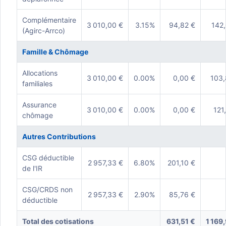
Complémentaire
3 010,00 €
3.15%
94,82 €
142,
(Agirc-Arrco)
Famille & Chômage
Allocations
3 010,00 €
0.00%
0,00 €
103,
familiales
Assurance
3 010,00 €
0.00%
0,00 €
121
chômage
Autres Contributions
CSG déductible
2 957,33 €
6.80%
201,10 €
de l'IR
CSG/CRDS non
2 957,33 €
2.90%
85,76 €
déductible
Total des cotisations
631,51 €
1 169