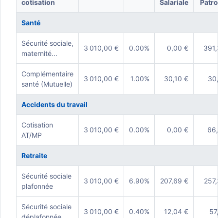
cotisation
Salariale
Patro
Santé
Sécurité sociale,
3 010,00 €
0.00%
0,00 €
391,
maternité...
Complémentaire
3 010,00 €
1.00%
30,10 €
30
santé (Mutuelle)
Accidents du travail
Cotisation
3 010,00 €
0.00%
0,00 €
66,
AT/MP
Retraite
Sécurité sociale
3 010,00 €
6.90%
207,69 €
257,
plafonnée
Sécurité sociale
3 010,00 €
0.40%
12,04 €
57
déplafonnée