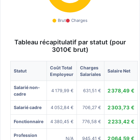
Brut
Charges
Tableau récapitulatif par statut (pour
3010€ brut)
Coût Total
Charges
Statut
Salaire Net
Employeur
Salariales
Salarié non-
2 378,49 €
4 179,99 €
631,51 €
cadre
2 303,73 €
Salarié cadre
4 052,84 €
706,27 €
2 233,42 €
Fonctionnaire
4 380,45 €
776,58 €
Profession
2 064,59 €
N/A
945,41 €