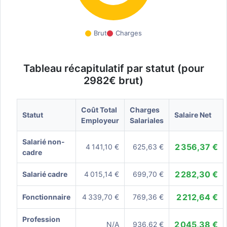
Brut
Charges
Tableau récapitulatif par statut (pour
2982€ brut)
Coût Total
Charges
Statut
Salaire Net
Employeur
Salariales
Salarié non-
2 356,37 €
4 141,10 €
625,63 €
cadre
2 282,30 €
Salarié cadre
4 015,14 €
699,70 €
2 212,64 €
Fonctionnaire
4 339,70 €
769,36 €
Profession
2 045,38 €
N/A
936,62 €