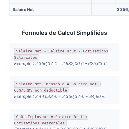
Salaire Net
2 356
Formules de Calcul Simplifiées
Salaire Net = Salaire Brut - Cotisations
Salariales
Exemple :
2 356,37 € = 2 982,00 € - 625,63 €
Salaire Net Imposable = Salaire Net +
CSG/CRDS non déductible
Exemple :
2 441,33 € = 2 356,37 € + 84,96 €
Coût Employeur = Salaire Brut +
Cotisations Patronales