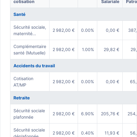
cotisation
Salariale
Patr
Santé
Sécurité sociale,
2 982,00 €
0.00%
0,00 €
387
maternité...
Complémentaire
2 982,00 €
1.00%
29,82 €
29
santé (Mutuelle)
Accidents du travail
Cotisation
2 982,00 €
0.00%
0,00 €
65,
AT/MP
Retraite
Sécurité sociale
2 982,00 €
6.90%
205,76 €
254,
plafonnée
Sécurité sociale
2 982,00 €
0.40%
11,93 €
56,
déplafonnée