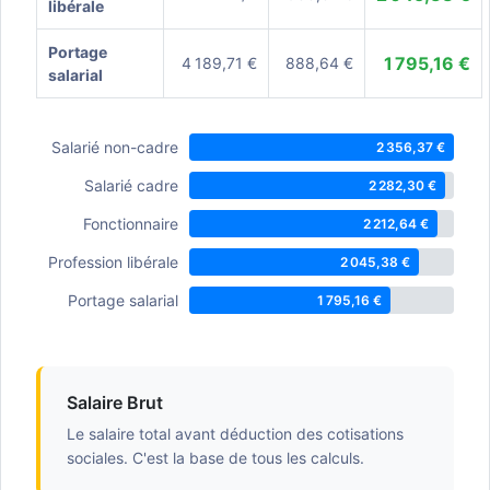
libérale
Portage
1 795,16 €
4 189,71 €
888,64 €
salarial
Salarié non-cadre
2 356,37 €
Salarié cadre
2 282,30 €
Fonctionnaire
2 212,64 €
Profession libérale
2 045,38 €
Portage salarial
1 795,16 €
Salaire Brut
Le salaire total avant déduction des cotisations
sociales. C'est la base de tous les calculs.