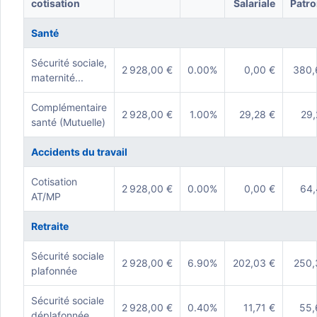
cotisation
Salariale
Patro
Santé
Sécurité sociale,
2 928,00 €
0.00%
0,00 €
380,
maternité...
Complémentaire
2 928,00 €
1.00%
29,28 €
29,
santé (Mutuelle)
Accidents du travail
Cotisation
2 928,00 €
0.00%
0,00 €
64,
AT/MP
Retraite
Sécurité sociale
2 928,00 €
6.90%
202,03 €
250,
plafonnée
Sécurité sociale
2 928,00 €
0.40%
11,71 €
55,
déplafonnée