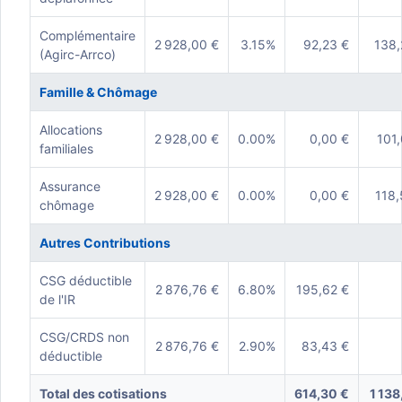
Complémentaire
2 928,00 €
3.15%
92,23 €
138,
(Agirc-Arrco)
Famille & Chômage
Allocations
2 928,00 €
0.00%
0,00 €
101,
familiales
Assurance
2 928,00 €
0.00%
0,00 €
118,
chômage
Autres Contributions
CSG déductible
2 876,76 €
6.80%
195,62 €
de l'IR
CSG/CRDS non
2 876,76 €
2.90%
83,43 €
déductible
Total des cotisations
614,30 €
1 138