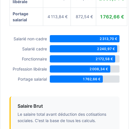
libérale
Portage
1 762,66 €
4 113,84 €
872,54 €
salarial
Salarié non-cadre
2 313,70 €
Salarié cadre
2 240,97 €
Fonctionnaire
2 172,58 €
Profession libérale
2 008,34 €
Portage salarial
1 762,66 €
Salaire Brut
Le salaire total avant déduction des cotisations
sociales. C'est la base de tous les calculs.