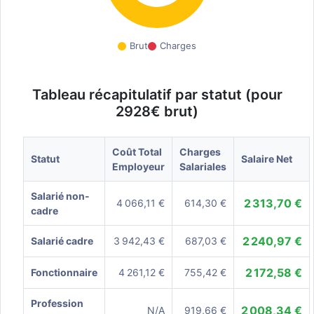
Brut
Charges
Tableau récapitulatif par statut (pour
2928€ brut)
Coût Total
Charges
Statut
Salaire Net
Employeur
Salariales
Salarié non-
2 313,70 €
4 066,11 €
614,30 €
cadre
2 240,97 €
Salarié cadre
3 942,43 €
687,03 €
2 172,58 €
Fonctionnaire
4 261,12 €
755,42 €
Profession
2 008,34 €
N/A
919,66 €