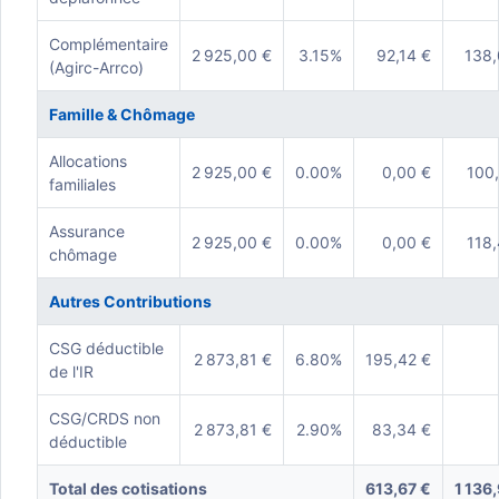
Complémentaire
2 925,00 €
3.15%
92,14 €
138,
(Agirc-Arrco)
Famille & Chômage
Allocations
2 925,00 €
0.00%
0,00 €
100,
familiales
Assurance
2 925,00 €
0.00%
0,00 €
118,
chômage
Autres Contributions
CSG déductible
2 873,81 €
6.80%
195,42 €
de l'IR
CSG/CRDS non
2 873,81 €
2.90%
83,34 €
déductible
Total des cotisations
613,67 €
1 136