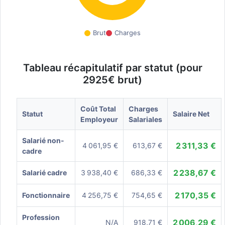
Brut
Charges
Tableau récapitulatif par statut (pour
2925€ brut)
Coût Total
Charges
Statut
Salaire Net
Employeur
Salariales
Salarié non-
2 311,33 €
4 061,95 €
613,67 €
cadre
2 238,67 €
Salarié cadre
3 938,40 €
686,33 €
2 170,35 €
Fonctionnaire
4 256,75 €
754,65 €
Profession
2 006,29 €
N/A
918,71 €