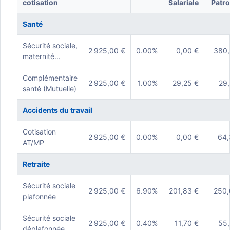
cotisation
Salariale
Patro
Santé
Sécurité sociale,
2 925,00 €
0.00%
0,00 €
380,
maternité...
Complémentaire
2 925,00 €
1.00%
29,25 €
29,
santé (Mutuelle)
Accidents du travail
Cotisation
2 925,00 €
0.00%
0,00 €
64,
AT/MP
Retraite
Sécurité sociale
2 925,00 €
6.90%
201,83 €
250,
plafonnée
Sécurité sociale
2 925,00 €
0.40%
11,70 €
55,
déplafonnée