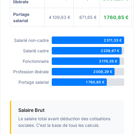
libérale
Portage
1 760,85 €
4 109,63 €
871,65 €
salarial
Salarié non-cadre
2 311,33 €
Salarié cadre
2 238,67 €
Fonctionnaire
2 170,35 €
Profession libérale
2 006,29 €
Portage salarial
1 760,85 €
Salaire Brut
Le salaire total avant déduction des cotisations
sociales. C'est la base de tous les calculs.