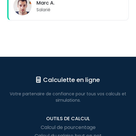
Marc A.
Salarié
Calculette en ligne
Votre partenaire de confiance pour
tous vos calculs
et
simulations.
OUTILS DE CALCUL
Calcul de pourcentage
Calcul du salaire brut en net