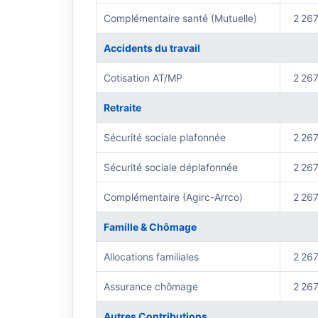
Complémentaire santé (Mutuelle)
2 267
Accidents du travail
Cotisation AT/MP
2 267
Retraite
Sécurité sociale plafonnée
2 267
Sécurité sociale déplafonnée
2 267
Complémentaire (Agirc-Arrco)
2 267
Famille & Chômage
Allocations familiales
2 267
Assurance chômage
2 267
Autres Contributions