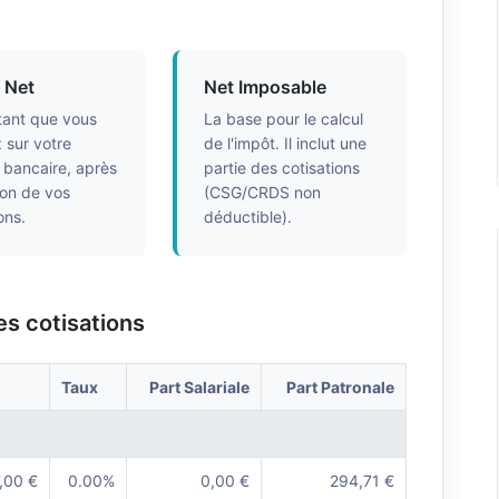
e Net
Net Imposable
ant que vous
La base pour le calcul
 sur votre
de l'impôt. Il inclut une
bancaire, après
partie des cotisations
on de vos
(CSG/CRDS non
ons.
déductible).
es cotisations
Taux
Part Salariale
Part Patronale
,00 €
0.00%
0,00 €
294,71 €