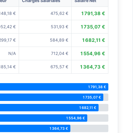
yeur
Charges Salariales
Salaire Net
1 791,38 €
148,18 €
475,62 €
1 735,07 €
052,42 €
531,93 €
1 682,11 €
299,17 €
584,89 €
1 554,96 €
N/A
712,04 €
1 364,73 €
185,14 €
675,57 €
1 791,38 €
1 735,07 €
1 682,11 €
1 554,96 €
1 364,73 €