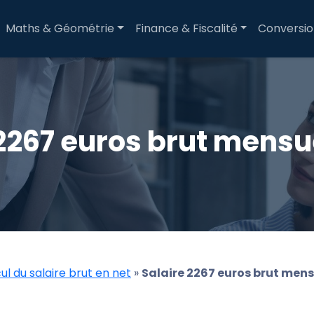
Maths & Géométrie
Finance & Fiscalité
Conversi
2267 euros brut mensu
ul du salaire brut en net
»
Salaire 2267 euros brut mens