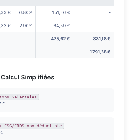
,33 €
6.80%
151,46 €
-
,33 €
2.90%
64,59 €
-
475,62 €
881,18 €
1 791,38 €
Calcul Simplifiées
ions Salariales
2 €
+ CSG/CRDS non déductible
 €