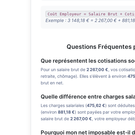
Coût Employeur = Salaire Brut + Coti
Exemple :
3 148,18 € = 2 267,00 € + 881,18
Questions Fréquentes p
Que représentent les cotisations so
Pour un salaire brut de
2 267,00 €
, vos cotisati
retraite, chômage). Elles s'élèvent à environ
475
brut en net.
Quelle différence entre charges sala
Les charges salariales (
475,62 €
) sont déduite
(environ
881,18 €
) sont payées par votre employ
salaire brut de
2 267,00 €
, votre employeur déb
Pourquoi mon net imposable est-il d