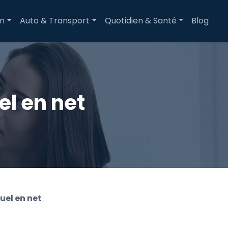
on
Auto & Transport
Quotidien & Santé
Blog
el en net
uel en net