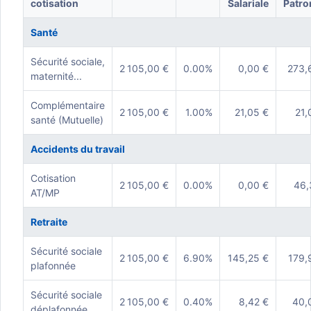
cotisation
Salariale
Patro
Santé
Sécurité sociale,
2 105,00 €
0.00%
0,00 €
273,
maternité...
Complémentaire
2 105,00 €
1.00%
21,05 €
21,
santé (Mutuelle)
Accidents du travail
Cotisation
2 105,00 €
0.00%
0,00 €
46,
AT/MP
Retraite
Sécurité sociale
2 105,00 €
6.90%
145,25 €
179,
plafonnée
Sécurité sociale
2 105,00 €
0.40%
8,42 €
40,
déplafonnée