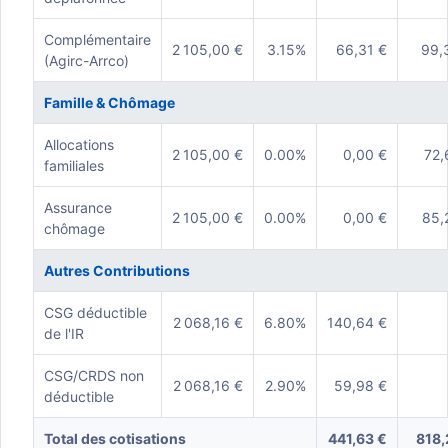
Complémentaire
2 105,00 €
3.15%
66,31 €
99,
(Agirc-Arrco)
Famille & Chômage
Allocations
2 105,00 €
0.00%
0,00 €
72,
familiales
Assurance
2 105,00 €
0.00%
0,00 €
85,
chômage
Autres Contributions
CSG déductible
2 068,16 €
6.80%
140,64 €
de l'IR
CSG/CRDS non
2 068,16 €
2.90%
59,98 €
déductible
Total des cotisations
441,63 €
818,