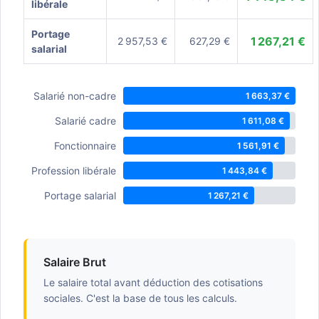
libérale
Portage
1 267,21 €
2 957,53 €
627,29 €
salarial
Salarié non-cadre
1 663,37 €
Salarié cadre
1 611,08 €
Fonctionnaire
1 561,91 €
Profession libérale
1 443,84 €
Portage salarial
1 267,21 €
Salaire Brut
Le salaire total avant déduction des cotisations
sociales. C'est la base de tous les calculs.