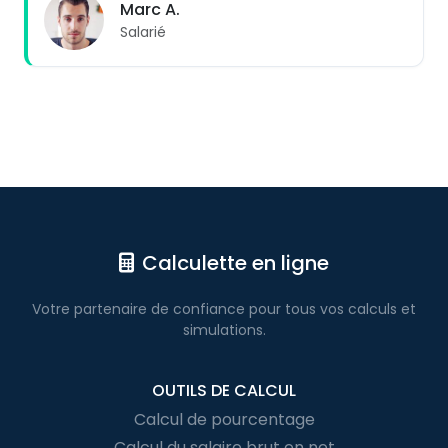
Marc A.
Salarié
Calculette en ligne
Votre partenaire de confiance pour
tous vos calculs
et
simulations.
OUTILS DE CALCUL
Calcul de pourcentage
Calcul du salaire brut en net