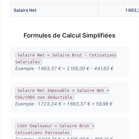
Salaire Net
1 663,
Formules de Calcul Simplifiées
Salaire Net = Salaire Brut - Cotisations
Salariales
Exemple :
1 663,37 € = 2 105,00 € - 441,63 €
Salaire Net Imposable = Salaire Net +
CSG/CRDS non déductible
Exemple :
1 723,34 € = 1 663,37 € + 59,98 €
Coût Employeur = Salaire Brut +
Cotisations Patronales