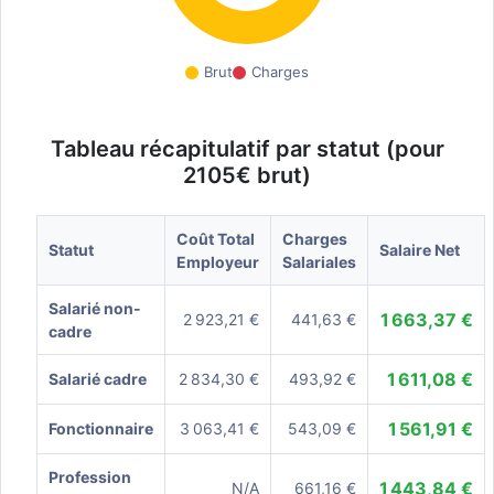
Brut
Charges
Tableau récapitulatif par statut (pour
2105€ brut)
Coût Total
Charges
Statut
Salaire Net
Employeur
Salariales
Salarié non-
1 663,37 €
2 923,21 €
441,63 €
cadre
1 611,08 €
Salarié cadre
2 834,30 €
493,92 €
1 561,91 €
Fonctionnaire
3 063,41 €
543,09 €
Profession
1 443,84 €
N/A
661,16 €