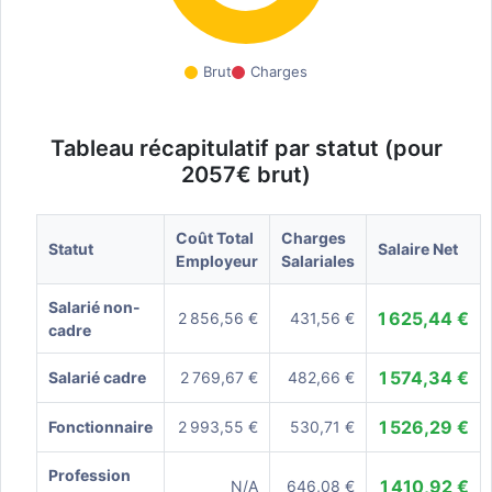
Brut
Charges
Tableau récapitulatif par statut (pour
2057€ brut)
Coût Total
Charges
Statut
Salaire Net
Employeur
Salariales
Salarié non-
1 625,44 €
2 856,56 €
431,56 €
cadre
1 574,34 €
Salarié cadre
2 769,67 €
482,66 €
1 526,29 €
Fonctionnaire
2 993,55 €
530,71 €
Profession
1 410,92 €
N/A
646,08 €