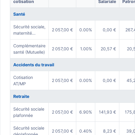
cotisation
Salariale
Patro
Santé
Sécurité sociale,
2 057,00 €
0.00%
0,00 €
267,
maternité...
Complémentaire
2 057,00 €
1.00%
20,57 €
20,
santé (Mutuelle)
Accidents du travail
Cotisation
2 057,00 €
0.00%
0,00 €
45,
AT/MP
Retraite
Sécurité sociale
2 057,00 €
6.90%
141,93 €
175,
plafonnée
Sécurité sociale
2 057,00 €
0.40%
8,23 €
39,
déplafonnée