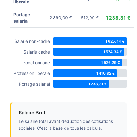
libérale
Portage
1 238,31 €
2 890,09 €
612,99 €
salarial
Salarié non-cadre
1 625,44 €
Salarié cadre
1 574,34 €
Fonctionnaire
1 526,29 €
Profession libérale
1 410,92 €
Portage salarial
1 238,31 €
Salaire Brut
Le salaire total avant déduction des cotisations
sociales. C'est la base de tous les calculs.