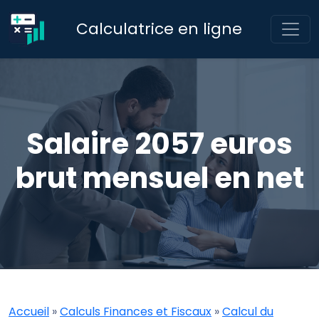
Calculatrice en ligne
Salaire 2057 euros
brut mensuel en net
Accueil
»
Calculs Finances et Fiscaux
»
Calcul du