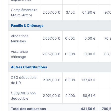
Complémentaire
2 057,00 €
3.15%
64,80 €
97,
(Agirc-Arrco)
Famille & Chômage
Allocations
2 057,00 €
0.00%
0,00 €
70,
familiales
Assurance
2 057,00 €
0.00%
0,00 €
83,
chômage
Autres Contributions
CSG déductible
2 021,00 €
6.80%
137,43 €
de l'IR
CSG/CRDS non
2 021,00 €
2.90%
58,61 €
déductible
Total des cotisations
431,56 €
799,