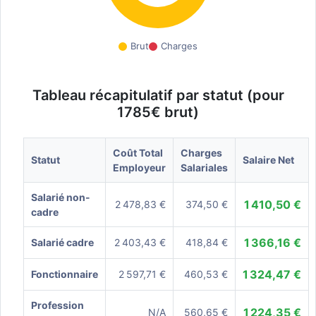
Brut
Charges
Tableau récapitulatif par statut (pour
1785€ brut)
Coût Total
Charges
Statut
Salaire Net
Employeur
Salariales
Salarié non-
1 410,50 €
2 478,83 €
374,50 €
cadre
1 366,16 €
Salarié cadre
2 403,43 €
418,84 €
1 324,47 €
Fonctionnaire
2 597,71 €
460,53 €
Profession
1 224,35 €
N/A
560,65 €