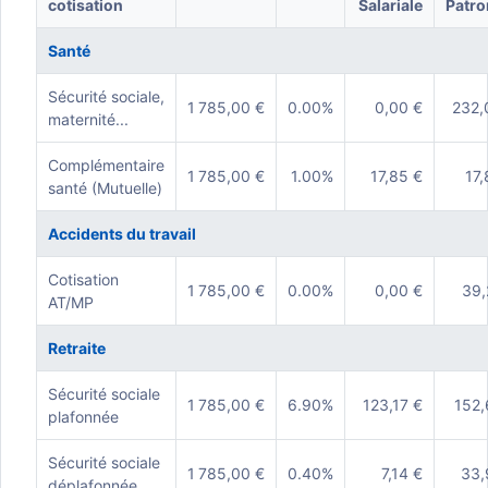
cotisation
Salariale
Patro
Santé
Sécurité sociale,
1 785,00 €
0.00%
0,00 €
232,
maternité...
Complémentaire
1 785,00 €
1.00%
17,85 €
17,
santé (Mutuelle)
Accidents du travail
Cotisation
1 785,00 €
0.00%
0,00 €
39,
AT/MP
Retraite
Sécurité sociale
1 785,00 €
6.90%
123,17 €
152,
plafonnée
Sécurité sociale
1 785,00 €
0.40%
7,14 €
33,
déplafonnée