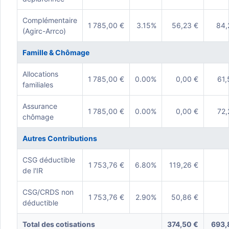
Complémentaire
1 785,00 €
3.15%
56,23 €
84,
(Agirc-Arrco)
Famille & Chômage
Allocations
1 785,00 €
0.00%
0,00 €
61,
familiales
Assurance
1 785,00 €
0.00%
0,00 €
72,
chômage
Autres Contributions
CSG déductible
1 753,76 €
6.80%
119,26 €
de l'IR
CSG/CRDS non
1 753,76 €
2.90%
50,86 €
déductible
Total des cotisations
374,50 €
693,