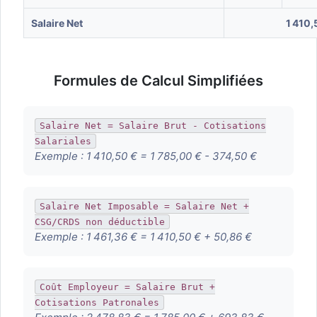
Salaire Net
1 410,
Formules de Calcul Simplifiées
Salaire Net = Salaire Brut - Cotisations
Salariales
Exemple :
1 410,50 € = 1 785,00 € - 374,50 €
Salaire Net Imposable = Salaire Net +
CSG/CRDS non déductible
Exemple :
1 461,36 € = 1 410,50 € + 50,86 €
Coût Employeur = Salaire Brut +
Cotisations Patronales