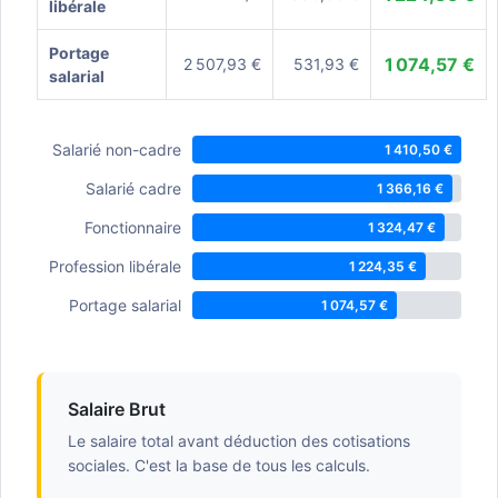
libérale
Portage
1 074,57 €
2 507,93 €
531,93 €
salarial
Salarié non-cadre
1 410,50 €
Salarié cadre
1 366,16 €
Fonctionnaire
1 324,47 €
Profession libérale
1 224,35 €
Portage salarial
1 074,57 €
Salaire Brut
Le salaire total avant déduction des cotisations
sociales. C'est la base de tous les calculs.