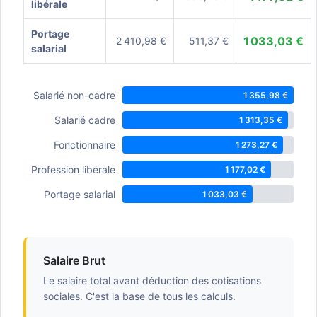
libérale
Portage
1 033,03 €
2 410,98 €
511,37 €
salarial
Salarié non-cadre
1 355,98 €
Salarié cadre
1 313,35 €
Fonctionnaire
1 273,27 €
Profession libérale
1 177,02 €
Portage salarial
1 033,03 €
Salaire Brut
Le salaire total avant déduction des cotisations
sociales. C'est la base de tous les calculs.