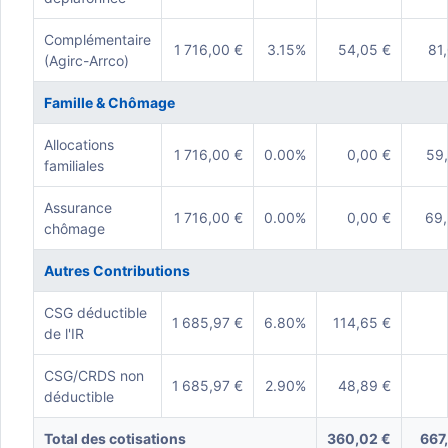
Complémentaire
1 716,00 €
3.15%
54,05 €
81
(Agirc-Arrco)
Famille & Chômage
Allocations
1 716,00 €
0.00%
0,00 €
59
familiales
Assurance
1 716,00 €
0.00%
0,00 €
69,
chômage
Autres Contributions
CSG déductible
1 685,97 €
6.80%
114,65 €
de l'IR
CSG/CRDS non
1 685,97 €
2.90%
48,89 €
déductible
Total des cotisations
360,02 €
667