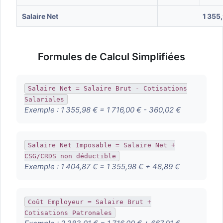
Salaire Net
1 355
Formules de Calcul Simplifiées
Salaire Net = Salaire Brut - Cotisations
Salariales
Exemple :
1 355,98 € = 1 716,00 € - 360,02 €
Salaire Net Imposable = Salaire Net +
CSG/CRDS non déductible
Exemple :
1 404,87 € = 1 355,98 € + 48,89 €
Coût Employeur = Salaire Brut +
Cotisations Patronales