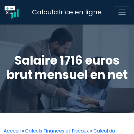
Calculatrice en ligne
Salaire 1716 euros
brut mensuel en net
Accueil
»
Calculs Finances et Fiscaux
»
Calcul du