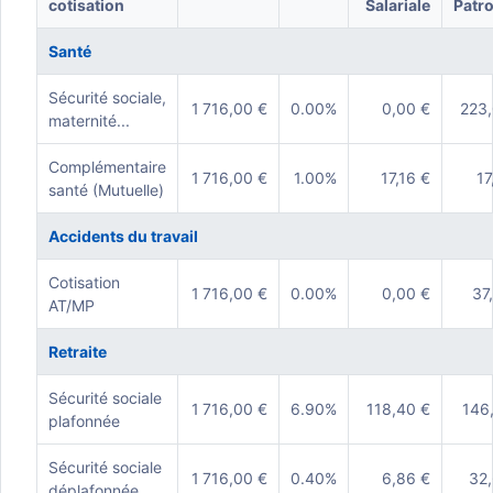
cotisation
Salariale
Patr
Santé
Sécurité sociale,
1 716,00 €
0.00%
0,00 €
223,
maternité...
Complémentaire
1 716,00 €
1.00%
17,16 €
17
santé (Mutuelle)
Accidents du travail
Cotisation
1 716,00 €
0.00%
0,00 €
37
AT/MP
Retraite
Sécurité sociale
1 716,00 €
6.90%
118,40 €
146
plafonnée
Sécurité sociale
1 716,00 €
0.40%
6,86 €
32
déplafonnée