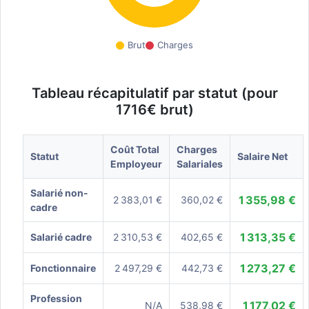
Brut
Charges
Tableau récapitulatif par statut (pour
1716€ brut)
Coût Total
Charges
Statut
Salaire Net
Employeur
Salariales
Salarié non-
1 355,98 €
2 383,01 €
360,02 €
cadre
1 313,35 €
Salarié cadre
2 310,53 €
402,65 €
1 273,27 €
Fonctionnaire
2 497,29 €
442,73 €
Profession
1 177,02 €
N/A
538,98 €