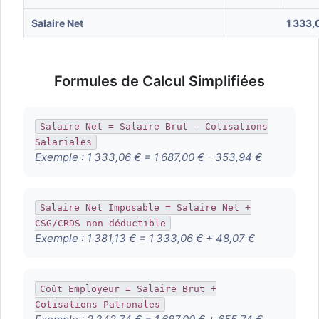
Salaire Net
1 333,
Formules de Calcul Simplifiées
Salaire Net = Salaire Brut - Cotisations
Salariales
Exemple :
1 333,06 € = 1 687,00 € - 353,94 €
Salaire Net Imposable = Salaire Net +
CSG/CRDS non déductible
Exemple :
1 381,13 € = 1 333,06 € + 48,07 €
Coût Employeur = Salaire Brut +
Cotisations Patronales