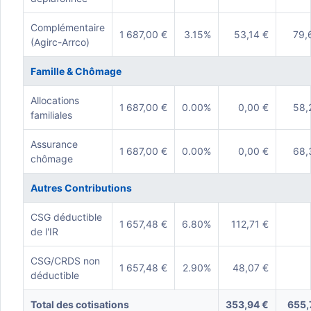
Complémentaire
1 687,00 €
3.15%
53,14 €
79,
(Agirc-Arrco)
Famille & Chômage
Allocations
1 687,00 €
0.00%
0,00 €
58,
familiales
Assurance
1 687,00 €
0.00%
0,00 €
68,
chômage
Autres Contributions
CSG déductible
1 657,48 €
6.80%
112,71 €
de l'IR
CSG/CRDS non
1 657,48 €
2.90%
48,07 €
déductible
Total des cotisations
353,94 €
655,