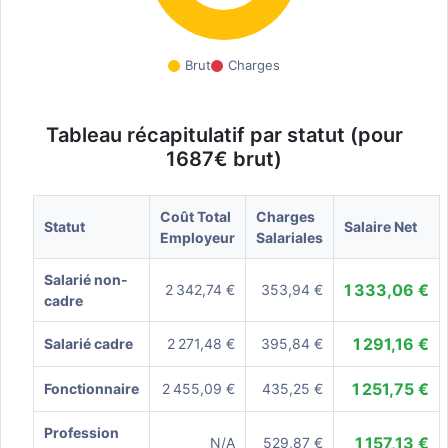
Brut
Charges
Tableau récapitulatif par statut (pour
1687€ brut)
Coût Total
Charges
Statut
Salaire Net
Employeur
Salariales
Salarié non-
1 333,06 €
2 342,74 €
353,94 €
cadre
1 291,16 €
Salarié cadre
2 271,48 €
395,84 €
1 251,75 €
Fonctionnaire
2 455,09 €
435,25 €
Profession
1 157,13 €
N/A
529,87 €