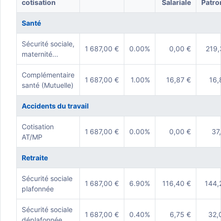
cotisation
Salariale
Patro
Santé
Sécurité sociale,
1 687,00 €
0.00%
0,00 €
219,
maternité...
Complémentaire
1 687,00 €
1.00%
16,87 €
16,
santé (Mutuelle)
Accidents du travail
Cotisation
1 687,00 €
0.00%
0,00 €
37
AT/MP
Retraite
Sécurité sociale
1 687,00 €
6.90%
116,40 €
144,
plafonnée
Sécurité sociale
1 687,00 €
0.40%
6,75 €
32,
déplafonnée