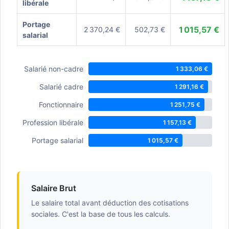
libérale
Portage
1 015,57 €
2 370,24 €
502,73 €
salarial
Salarié non-cadre
1 333,06 €
Salarié cadre
1 291,16 €
Fonctionnaire
1 251,75 €
Profession libérale
1 157,13 €
Portage salarial
1 015,57 €
Salaire Brut
Le salaire total avant déduction des cotisations
sociales. C'est la base de tous les calculs.