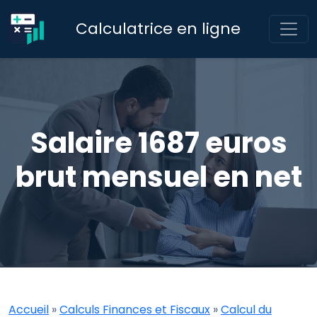
Calculatrice en ligne
Salaire 1687 euros
brut mensuel en net
Accueil
»
Calculs Finances et Fiscaux
»
Calcul du