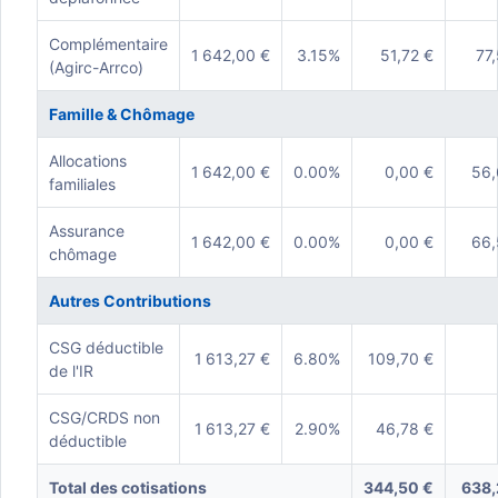
Complémentaire
1 642,00 €
3.15%
51,72 €
77
(Agirc-Arrco)
Famille & Chômage
Allocations
1 642,00 €
0.00%
0,00 €
56,
familiales
Assurance
1 642,00 €
0.00%
0,00 €
66,
chômage
Autres Contributions
CSG déductible
1 613,27 €
6.80%
109,70 €
de l'IR
CSG/CRDS non
1 613,27 €
2.90%
46,78 €
déductible
Total des cotisations
344,50 €
638,