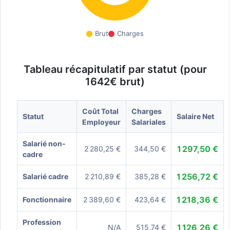
Brut
Charges
Tableau récapitulatif par statut (pour
1642€ brut)
Coût Total
Charges
Statut
Salaire Net
Employeur
Salariales
Salarié non-
1 297,50 €
2 280,25 €
344,50 €
cadre
1 256,72 €
Salarié cadre
2 210,89 €
385,28 €
1 218,36 €
Fonctionnaire
2 389,60 €
423,64 €
Profession
1 126,26 €
N/A
515,74 €