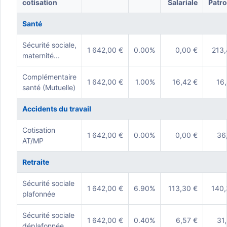
cotisation
Salariale
Patro
Santé
Sécurité sociale,
1 642,00 €
0.00%
0,00 €
213,
maternité...
Complémentaire
1 642,00 €
1.00%
16,42 €
16
santé (Mutuelle)
Accidents du travail
Cotisation
1 642,00 €
0.00%
0,00 €
36
AT/MP
Retraite
Sécurité sociale
1 642,00 €
6.90%
113,30 €
140,
plafonnée
Sécurité sociale
1 642,00 €
0.40%
6,57 €
31
déplafonnée