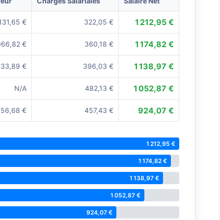
yeur
Charges Salariales
Salaire Net
1 212,95 €
131,65 €
322,05 €
1 174,82 €
066,82 €
360,18 €
1 138,97 €
233,89 €
396,03 €
1 052,87 €
N/A
482,13 €
924,07 €
156,68 €
457,43 €
1 212,95 €
1 174,82 €
1 138,97 €
1 052,87 €
924,07 €