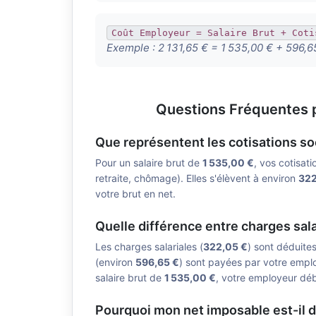
Coût Employeur = Salaire Brut + Coti
Exemple :
2 131,65 € = 1 535,00 € + 596,6
Questions Fréquentes p
Que représentent les cotisations so
Pour un salaire brut de
1 535,00 €
, vos cotisati
retraite, chômage). Elles s'élèvent à environ
322
votre brut en net.
Quelle différence entre charges sala
Les charges salariales (
322,05 €
) sont déduite
(environ
596,65 €
) sont payées par votre emplo
salaire brut de
1 535,00 €
, votre employeur déb
Pourquoi mon net imposable est-il d