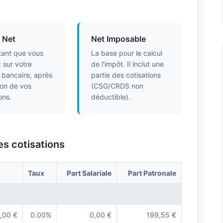
e Net
Net Imposable
ant que vous
La base pour le calcul
 sur votre
de l'impôt. Il inclut une
bancaire, après
partie des cotisations
on de vos
(CSG/CRDS non
ons.
déductible).
es cotisations
Taux
Part Salariale
Part Patronale
,00 €
0.00%
0,00 €
199,55 €