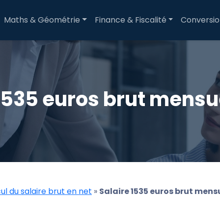
Maths & Géométrie
Finance & Fiscalité
Conversi
1535 euros brut mensu
ul du salaire brut en net
»
Salaire 1535 euros brut mens