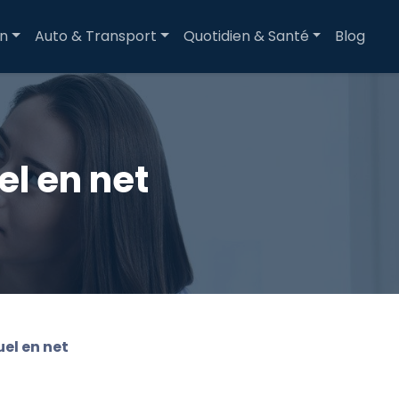
on
Auto & Transport
Quotidien & Santé
Blog
el en net
uel en net