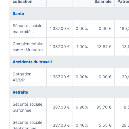
cotisation
Salariale
Patro
Santé
Sécurité sociale,
1 387,00 €
0.00%
0,00 €
180,
maternité...
Complémentaire
1 387,00 €
1.00%
13,87 €
13,
santé (Mutuelle)
Accidents du travail
Cotisation
1 387,00 €
0.00%
0,00 €
30,
AT/MP
Retraite
Sécurité sociale
1 387,00 €
6.90%
95,70 €
118,
plafonnée
Sécurité sociale
1 387,00 €
0.40%
5,55 €
26,
déplafonnée