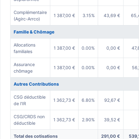
Complémentaire
1 387,00 €
3.15%
43,69 €
65,
(Agirc-Arrco)
Famille & Chômage
Allocations
1 387,00 €
0.00%
0,00 €
47,
familiales
Assurance
1 387,00 €
0.00%
0,00 €
56,
chômage
Autres Contributions
CSG déductible
1 362,73 €
6.80%
92,67 €
de l'IR
CSG/CRDS non
1 362,73 €
2.90%
39,52 €
déductible
Total des cotisations
291,00 €
539,