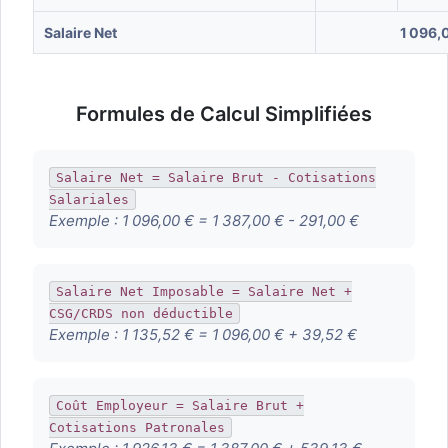
Salaire Net
1 096,
Formules de Calcul Simplifiées
Salaire Net = Salaire Brut - Cotisations
Salariales
Exemple :
1 096,00 € = 1 387,00 € - 291,00 €
Salaire Net Imposable = Salaire Net +
CSG/CRDS non déductible
Exemple :
1 135,52 € = 1 096,00 € + 39,52 €
Coût Employeur = Salaire Brut +
Cotisations Patronales