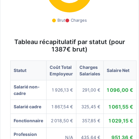
Brut
Charges
Tableau récapitulatif par statut (pour
1387€ brut)
Coût Total
Charges
Statut
Salaire Net
Employeur
Salariales
Salarié non-
1 096,00 €
1 926,13 €
291,00 €
cadre
1 061,55 €
Salarié cadre
1 867,54 €
325,45 €
1 029,15 €
Fonctionnaire
2 018,50 €
357,85 €
Profession
951,36 €
N/A
435,64 €