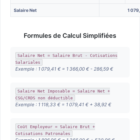
Salaire Net
1 079
Formules de Calcul Simplifiées
Salaire Net = Salaire Brut - Cotisations
Salariales
Exemple :
1 079,41 € = 1 366,00 € - 286,59 €
Salaire Net Imposable = Salaire Net +
CSG/CRDS non déductible
Exemple :
1 118,33 € = 1 079,41 € + 38,92 €
Coût Employeur = Salaire Brut +
Cotisations Patronales