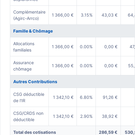
Complémentaire
1 366,00 €
3.15%
43,03 €
64,
(Agirc-Arrco)
Famille & Chômage
Allocations
1 366,00 €
0.00%
0,00 €
47
familiales
Assurance
1 366,00 €
0.00%
0,00 €
55,
chômage
Autres Contributions
CSG déductible
1 342,10 €
6.80%
91,26 €
de l'IR
CSG/CRDS non
1 342,10 €
2.90%
38,92 €
déductible
Total des cotisations
286,59 €
530,