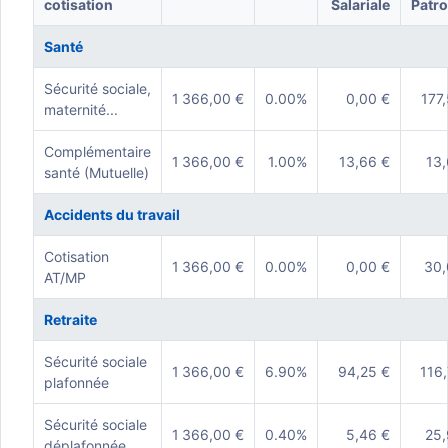
cotisation
Salariale
Patro
Santé
Sécurité sociale,
1 366,00 €
0.00%
0,00 €
177
maternité...
Complémentaire
1 366,00 €
1.00%
13,66 €
13,
santé (Mutuelle)
Accidents du travail
Cotisation
1 366,00 €
0.00%
0,00 €
30,
AT/MP
Retraite
Sécurité sociale
1 366,00 €
6.90%
94,25 €
116
plafonnée
Sécurité sociale
1 366,00 €
0.40%
5,46 €
25,
déplafonnée