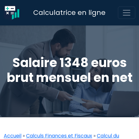
Calculatrice en ligne
Salaire 1348 euros
brut mensuel en net
Accueil
»
Calculs Finances et Fiscaux
»
Calcul du