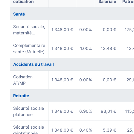
cotisation
Salariale
Patro
Santé
Sécurité sociale,
1 348,00 €
0.00%
0,00 €
175,
maternité...
Complémentaire
1 348,00 €
1.00%
13,48 €
13,
santé (Mutuelle)
Accidents du travail
Cotisation
1 348,00 €
0.00%
0,00 €
29,
AT/MP
Retraite
Sécurité sociale
1 348,00 €
6.90%
93,01 €
115,
plafonnée
Sécurité sociale
1 348,00 €
0.40%
5,39 €
25,
déplafonnée