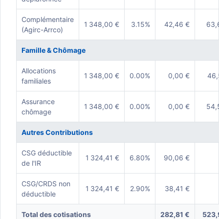
Complémentaire
1 348,00 €
3.15%
42,46 €
63,
(Agirc-Arrco)
Famille & Chômage
Allocations
1 348,00 €
0.00%
0,00 €
46,
familiales
Assurance
1 348,00 €
0.00%
0,00 €
54,
chômage
Autres Contributions
CSG déductible
1 324,41 €
6.80%
90,06 €
de l'IR
CSG/CRDS non
1 324,41 €
2.90%
38,41 €
déductible
Total des cotisations
282,81 €
523,