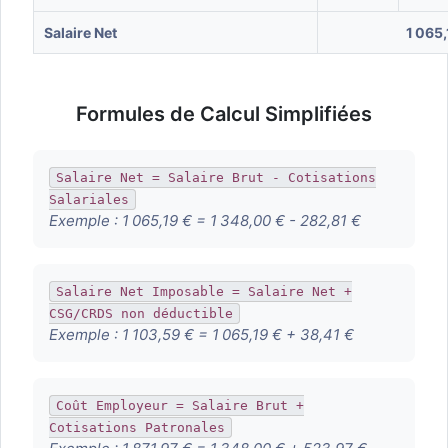
Salaire Net
1 065,
Formules de Calcul Simplifiées
Salaire Net = Salaire Brut - Cotisations
Salariales
Exemple :
1 065,19 € = 1 348,00 € - 282,81 €
Salaire Net Imposable = Salaire Net +
CSG/CRDS non déductible
Exemple :
1 103,59 € = 1 065,19 € + 38,41 €
Coût Employeur = Salaire Brut +
Cotisations Patronales