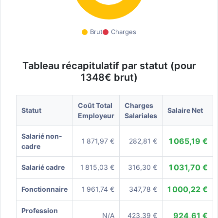
Brut
Charges
Tableau récapitulatif par statut (pour
1348€ brut)
Coût Total
Charges
Statut
Salaire Net
Employeur
Salariales
Salarié non-
1 065,19 €
1 871,97 €
282,81 €
cadre
1 031,70 €
Salarié cadre
1 815,03 €
316,30 €
1 000,22 €
Fonctionnaire
1 961,74 €
347,78 €
Profession
924,61 €
N/A
423,39 €