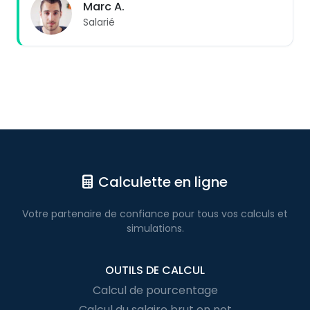
Marc A.
Salarié
Calculette en ligne
Votre partenaire de confiance pour
tous vos calculs
et
simulations.
OUTILS DE CALCUL
Calcul de pourcentage
Calcul du salaire brut en net