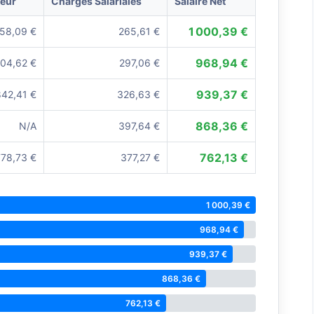
yeur
Charges Salariales
Salaire Net
1 000,39 €
758,09 €
265,61 €
968,94 €
704,62 €
297,06 €
939,37 €
842,41 €
326,63 €
868,36 €
N/A
397,64 €
762,13 €
778,73 €
377,27 €
1 000,39 €
968,94 €
939,37 €
868,36 €
762,13 €