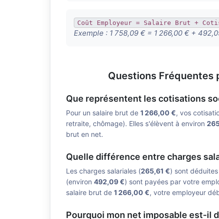
Coût Employeur = Salaire Brut + Coti
Exemple :
1 758,09 € = 1 266,00 € + 492,0
Questions Fréquentes p
Que représentent les cotisations so
Pour un salaire brut de
1 266,00 €
, vos cotisati
retraite, chômage). Elles s'élèvent à environ
265
brut en net.
Quelle différence entre charges sala
Les charges salariales (
265,61 €
) sont déduites
(environ
492,09 €
) sont payées par votre emplo
salaire brut de
1 266,00 €
, votre employeur déb
Pourquoi mon net imposable est-il d