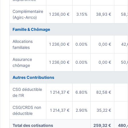
Complémentaire
1 236,00 €
3.15%
38,93 €
58,
(Agirc-Arrco)
Famille & Chômage
Allocations
1 236,00 €
0.00%
0,00 €
42,
familiales
Assurance
1 236,00 €
0.00%
0,00 €
50,
chômage
Autres Contributions
CSG déductible
1 214,37 €
6.80%
82,58 €
de l'IR
CSG/CRDS non
1 214,37 €
2.90%
35,22 €
déductible
Total des cotisations
259,32 €
480,