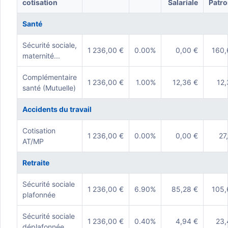
cotisation
Salariale
Patro
Santé
Sécurité sociale,
1 236,00 €
0.00%
0,00 €
160,
maternité...
Complémentaire
1 236,00 €
1.00%
12,36 €
12,
santé (Mutuelle)
Accidents du travail
Cotisation
1 236,00 €
0.00%
0,00 €
27
AT/MP
Retraite
Sécurité sociale
1 236,00 €
6.90%
85,28 €
105,
plafonnée
Sécurité sociale
1 236,00 €
0.40%
4,94 €
23,
déplafonnée