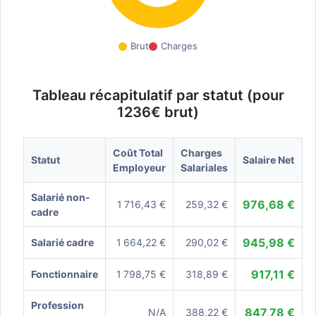
Brut
Charges
Tableau récapitulatif par statut (pour
1236€ brut)
Coût Total
Charges
Statut
Salaire Net
Employeur
Salariales
Salarié non-
976,68 €
1 716,43 €
259,32 €
cadre
945,98 €
Salarié cadre
1 664,22 €
290,02 €
917,11 €
Fonctionnaire
1 798,75 €
318,89 €
Profession
847,78 €
N/A
388,22 €