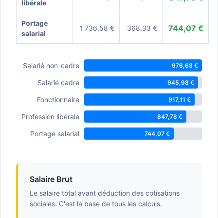
libérale
Portage
744,07 €
1 736,58 €
368,33 €
salarial
Salarié non-cadre
976,68 €
Salarié cadre
945,98 €
Fonctionnaire
917,11 €
Profession libérale
847,78 €
Portage salarial
744,07 €
Salaire Brut
Le salaire total avant déduction des cotisations
sociales. C'est la base de tous les calculs.